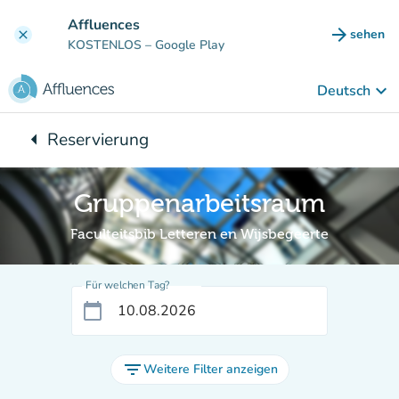
Gehe zum Hauptinhalt
Affluences
arrow_forward
sehen
clear
(new ta
KOSTENLOS
– Google Play
keyboard_arrow_down
Deutsch
arrow_left
Reservierung
Zurück zu:
Gruppenarbeitsraum
Faculteitsbib Letteren en Wijsbegeerte
Für welchen Tag?
calendar_today
filter_list
Weitere Filter anzeigen