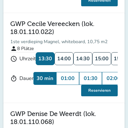
Reservieren
GWP Cecile Vereecken (lok.
18.01.110.022)
1ste verdieping Magnel, whiteboard, 10,75 m2
person
8
Plätze
13:30
14:00
14:30
15:00
15:30
Uhrzeit
schedule
30 min
01:00
01:30
02:00
Dauer
timer
Reservieren
GWP Denise De Weerdt (lok.
18.01.110.068)