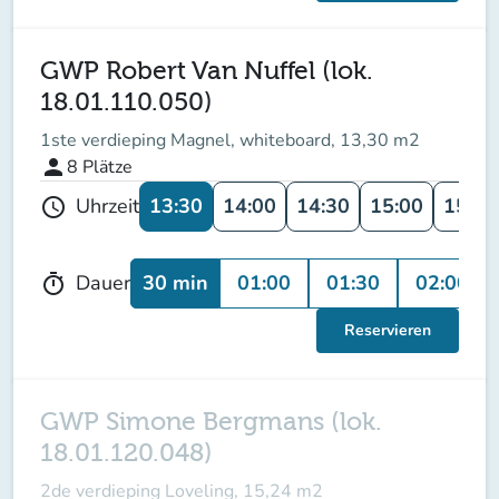
GWP Robert Van Nuffel (lok.
18.01.110.050)
1ste verdieping Magnel, whiteboard, 13,30 m2
person
8
Plätze
13:30
14:00
14:30
15:00
15:30
Uhrzeit
schedule
30 min
01:00
01:30
02:00
Dauer
timer
Reservieren
GWP Simone Bergmans (lok.
18.01.120.048)
2de verdieping Loveling, 15,24 m2