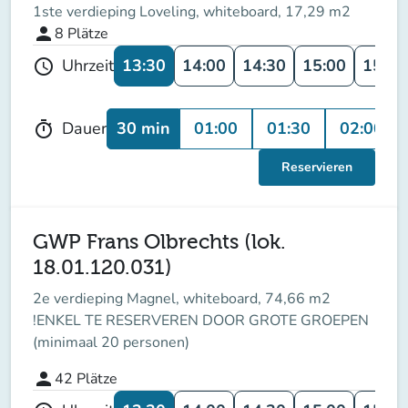
1ste verdieping Loveling, whiteboard, 17,29 m2
person
8
Plätze
13:30
14:00
14:30
15:00
15:30
Uhrzeit
schedule
30 min
01:00
01:30
02:00
Dauer
timer
Reservieren
GWP Frans Olbrechts (lok.
18.01.120.031)
2e verdieping Magnel, whiteboard, 74,66 m2
!ENKEL TE RESERVEREN DOOR GROTE GROEPEN
(minimaal 20 personen)
person
42
Plätze