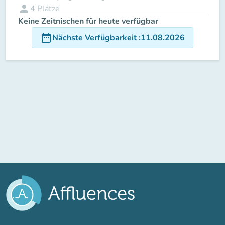
person
4
Plätze
Keine Zeitnischen für heute verfügbar
date_range
Nächste Verfügbarkeit
:
11.08.2026