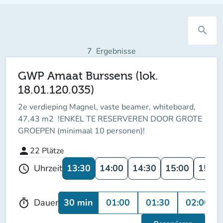
search
7
Ergebnisse
GWP Amaat Burssens (lok.
18.01.120.035)
2e verdieping Magnel, vaste beamer, whiteboard,
47,43 m2 !ENKEL TE RESERVEREN DOOR GROTE
GROEPEN (minimaal 10 personen)!
person
22
Plätze
13:30
14:00
14:30
15:00
15:30
Uhrzeit
schedule
30 min
01:00
01:30
02:00
Dauer
timer