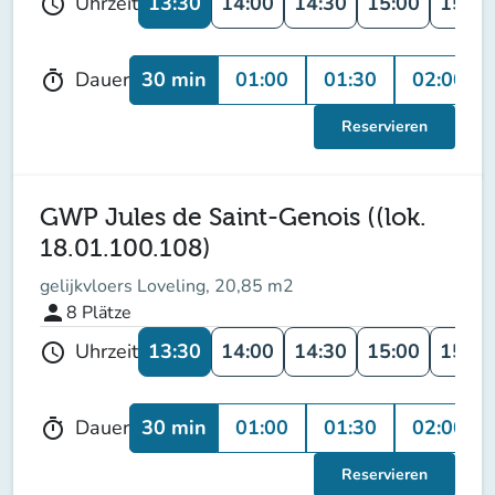
13:30
14:00
14:30
15:00
15:30
Uhrzeit
schedule
30 min
01:00
01:30
02:00
Dauer
timer
Reservieren
GWP Jules de Saint-Genois ((lok.
18.01.100.108)
gelijkvloers Loveling, 20,85 m2
person
8
Plätze
13:30
14:00
14:30
15:00
15:30
Uhrzeit
schedule
30 min
01:00
01:30
02:00
Dauer
timer
Reservieren