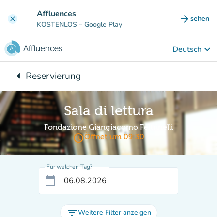
Gehe zum Hauptinhalt
Affluences
arrow_forward
sehen
clear
(new ta
KOSTENLOS
– Google Play
keyboard_arrow_down
Deutsch
arrow_left
Reservierung
Zurück zu:
Sala di lettura
Fondazione Giangiacomo Feltrinelli
access_time
Öffnet um 09:30
Für welchen Tag?
calendar_today
filter_list
Weitere Filter anzeigen