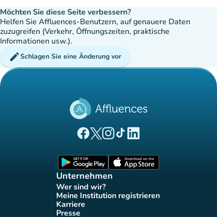
Möchten Sie diese Seite verbessern?
Helfen Sie Affluences-Benutzern, auf genauere Daten
zuzugreifen (Verkehr, Öffnungszeiten, praktische
Informationen usw.).
edit
Schlagen Sie eine Änderung vor
(new tab)
(new tab)
(new tab)
(new tab)
(new tab)
Affluences Facebook-Seite
Affluences Twitter-Seite
Affluences Instagram-Seite
Affluences Tiktok-Seite
Affluences LinkedIn-Seit
(new tab)
(new tab)
Unternehmen
Wer sind wir?
(new tab)
Meine Institution registrieren
(new tab)
Karriere
(new tab)
Presse
(new tab)