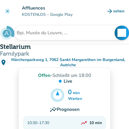
Gehe zum Hauptinhalt
Affluences
arrow_forward
sehen
clear
(new ta
KOSTENLOS
– Google Play
search
See
Suche nach einer Einrichtung
Stellarium
Familypark
Märchenparkweg 1, 7062 Sankt Margarethen im Burgenland,
place
(in Google Maps öffnen)
(new tab)
Autriche
Offen
-
Schließt um 18:00
Live
0
min
5
min
Warten
insights
Prognosen
trending_up
10:30
–
17:30
10
min
Auf dem Vormarsch