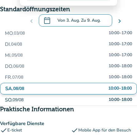
Standardöffnungszeiten
calendar_today
chevron_left
Von
3. Aug.
Zu
9. Aug.
chevron_right
.
Öffnen Sie den Kalender, um Daten zu än
MO.
10:00
–
17:00
03/08
DI.
10:00
–
17:00
04/08
MI.
10:00
–
17:00
05/08
DO.
10:00
–
18:00
06/08
FR.
10:00
–
18:00
07/08
SA.
10:00
–
18:00
08/08
SO.
10:00
–
18:00
09/08
Praktische Informationen
Verfügbare Dienste
check
check
E-ticket
Mobile App für den Besuch