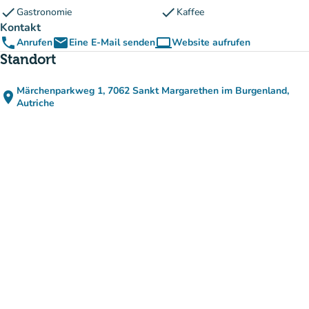
check
check
Gastronomie
Kaffee
Kontakt
phone
email
computer
Anrufen
Eine E-Mail senden
Website aufrufen
(new tab)
Standort
Märchenparkweg 1, 7062 Sankt Margarethen im Burgenland,
place
(in Google Maps öffnen)
(new tab)
Autriche