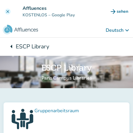
Gehe zum Hauptinhalt
Affluences
arrow_forward
sehen
clear
(new ta
KOSTENLOS
– Google Play
keyboard_arrow_down
Deutsch
arrow_left
ESCP Library
Zurück zu:
ESCP Library
Paris Campus Libraries
Gruppenarbeitsraum