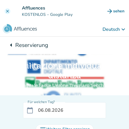
Gehe zum Hauptinhalt
Affluences
arrow_forward
sehen
clear
(new ta
KOSTENLOS
– Google Play
keyboard_arrow_down
Deutsch
arrow_left
Reservierung
Zurück zu:
Facilitazione individuale a
distanza
Digitale Facile Unione Tresinaro Secchia
Für welchen Tag?
calendar_today