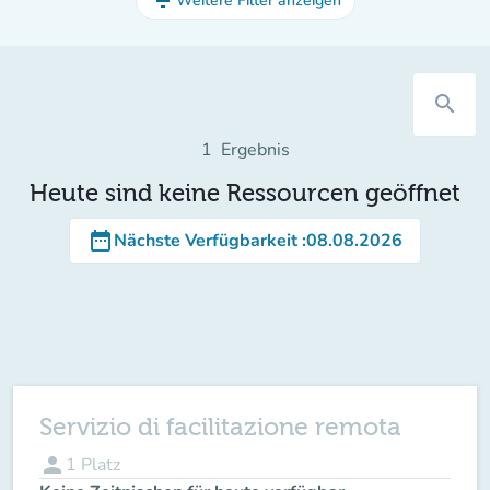
filter_list
Weitere Filter anzeigen
search
1
Ergebnis
Heute sind keine Ressourcen geöffnet
date_range
Nächste Verfügbarkeit
:
08.08.2026
Servizio di facilitazione remota
person
1
Platz