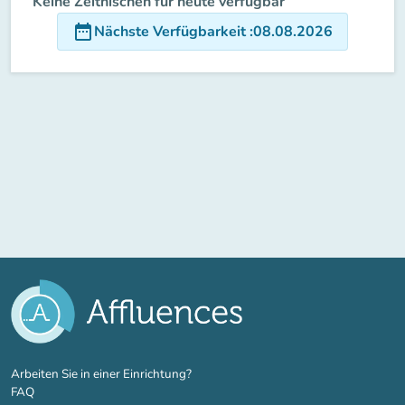
Keine Zeitnischen für heute verfügbar
date_range
Nächste Verfügbarkeit
:
08.08.2026
(new tab)
Arbeiten Sie in einer Einrichtung?
FAQ