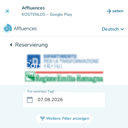
Gehe zum Hauptinhalt
Affluences
arrow_forward
sehen
clear
(new ta
KOSTENLOS
– Google Play
keyboard_arrow_down
Deutsch
arrow_left
Reservierung
Zurück zu:
Corso di formazione
Digitale Facile Unione Tresinaro Secchia
Für welchen Tag?
calendar_today
filter_list
Weitere Filter anzeigen