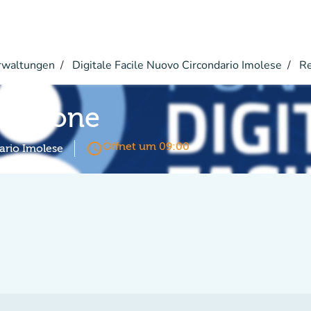
rwaltungen
Digitale Facile Nuovo Circondario Imolese
Re
rmazione
access_time
Öffnet um 09:00
ario Imolese