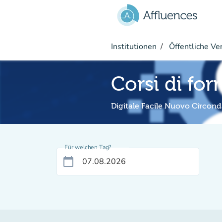
Gehe zum Hauptinhalt
Institutionen
Öffentliche Ve
Corsi di fo
Digitale Facile Nuovo Circond
Für welchen Tag?
calendar_today