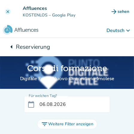
Gehe zum Hauptinhalt
Affluences
arrow_forward
sehen
clear
(new ta
KOSTENLOS
– Google Play
keyboard_arrow_down
Deutsch
arrow_left
Reservierung
Zurück zu:
Corsi di formazione
Digitale Facile Nuovo Circondario Imolese
Für welchen Tag?
calendar_today
filter_list
Weitere Filter anzeigen