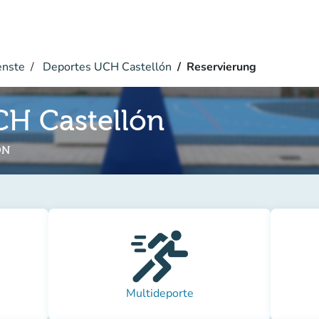
enste
Deportes UCH Castellón
Reservierung
CH Castellón
ON
Multideporte