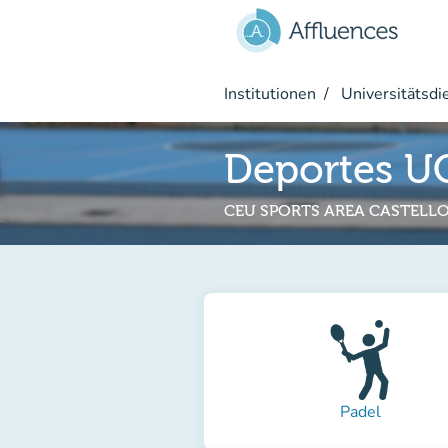
Gehe zum Hauptinhalt
Institutionen
Universitätsdi
Deportes U
CEU SPORTS AREA CASTELL
Padel