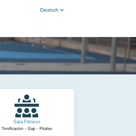
keyboard_arrow_down
Deutsch
Sala Fitness
Tonificación - Gap - Pilates