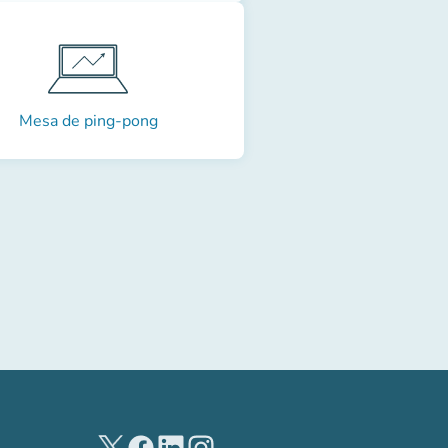
Mesa de ping-pong
(new tab)
(new tab)
(new tab)
(new tab)