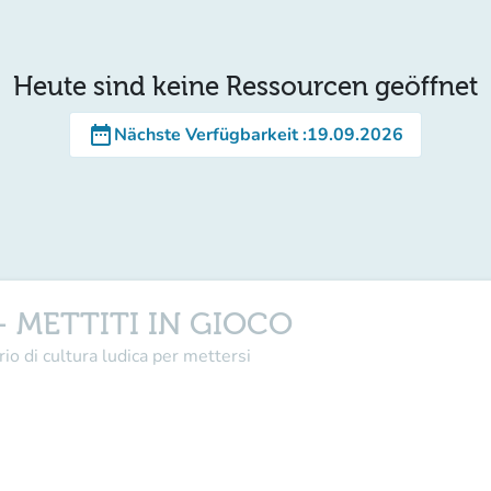
Heute sind keine Ressourcen geöffnet
date_range
Nächste Verfügbarkeit
:
19.09.2026
- METTITI IN GIOCO
io di cultura ludica per mettersi