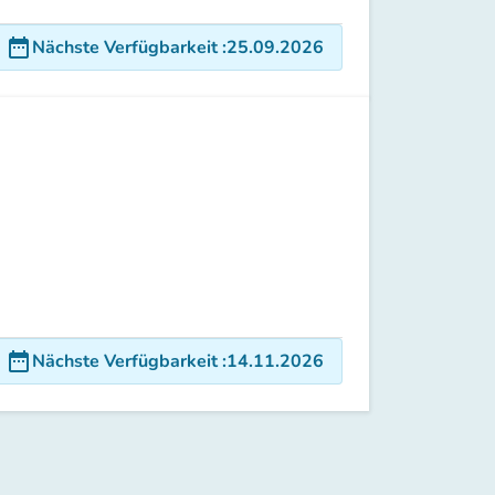
date_range
Nächste Verfügbarkeit
:
25.09.2026
!
date_range
Nächste Verfügbarkeit
:
14.11.2026