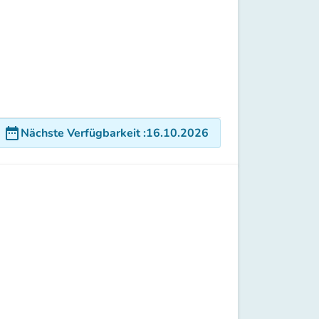
date_range
Nächste Verfügbarkeit
:
16.10.2026