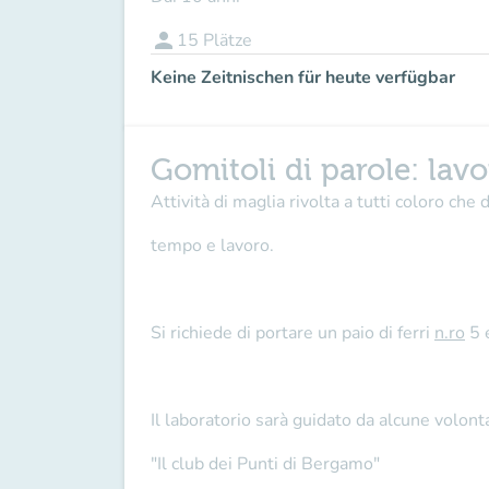
person
15
Plätze
Keine Zeitnischen für heute verfügbar
Gomitoli di parole: lav
Attività di maglia rivolta a tutti coloro ch
tempo e lavoro.
Si richiede di portare un paio di ferri
n.ro
5 e
Il laboratorio sarà guidato da alcune volont
"Il club dei Punti di Bergamo"