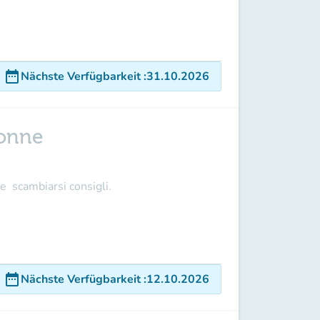
date_range
Nächste Verfügbarkeit
:
31.10.2026
donne
 e scambiarsi consigli.
date_range
Nächste Verfügbarkeit
:
12.10.2026