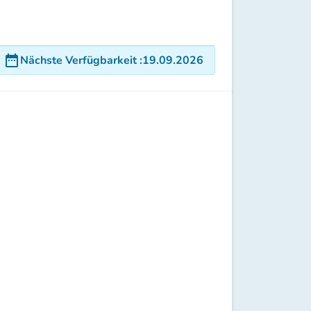
date_range
Nächste Verfügbarkeit
:
19.09.2026