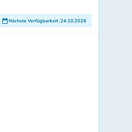
date_range
Nächste Verfügbarkeit
:
24.10.2026