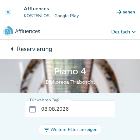
Gehe zum Hauptinhalt
Affluences
arrow_forward
sehen
clear
(new ta
KOSTENLOS
– Google Play
keyboard_arrow_down
Deutsch
arrow_left
Reservierung
Zurück zu:
Piano 4
Biblioteca Tiraboschi
Für welchen Tag?
calendar_today
filter_list
Weitere Filter anzeigen