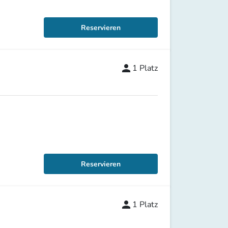
Reservieren
person
1
Platz
Reservieren
person
1
Platz