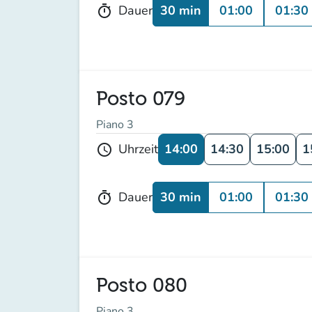
30 min
01:00
01:30
Dauer
timer
Posto 079
Piano 3
14:00
14:30
15:00
1
Uhrzeit
schedule
30 min
01:00
01:30
Dauer
timer
Posto 080
Piano 3