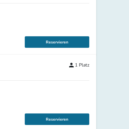
Reservieren
person
1
Platz
Reservieren