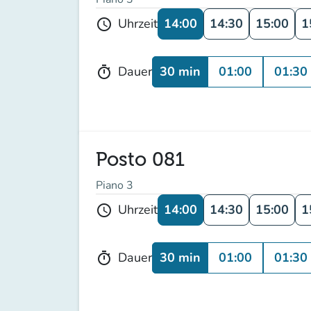
14:00
14:30
15:00
1
Uhrzeit
schedule
30 min
01:00
01:30
Dauer
timer
Posto 081
Piano 3
14:00
14:30
15:00
1
Uhrzeit
schedule
30 min
01:00
01:30
Dauer
timer