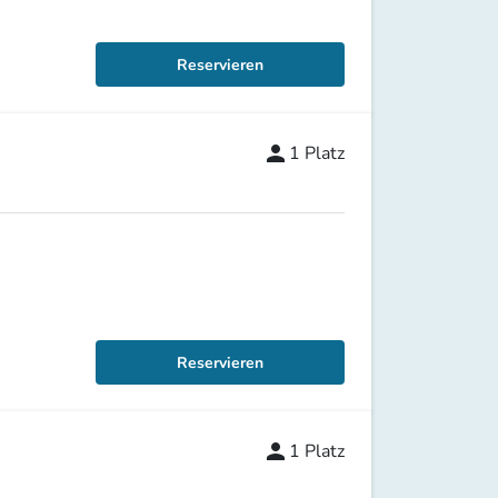
Reservieren
person
1
Platz
Reservieren
person
1
Platz