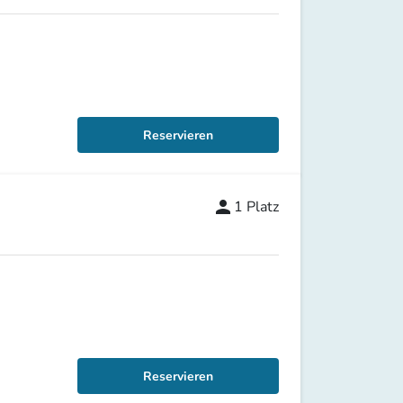
Reservieren
person
1
Platz
Reservieren