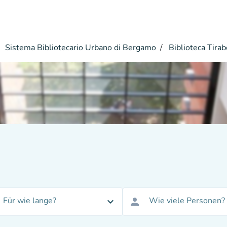
Sistema Bibliotecario Urbano di Bergamo
Biblioteca Tirab
Für wie lange?
Wie viele Personen?
expand_more
person