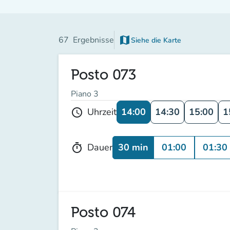
map
67
Ergebnisse
Siehe die Karte
Posto 073
Piano 3
14:00
14:30
15:00
1
Uhrzeit
schedule
30 min
01:00
01:30
Dauer
timer
Posto 074