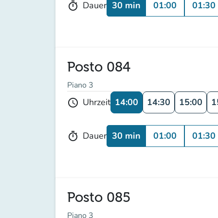
30 min
01:00
01:30
Dauer
timer
Posto 084
Piano 3
14:00
14:30
15:00
1
Uhrzeit
schedule
30 min
01:00
01:30
Dauer
timer
Posto 085
Piano 3