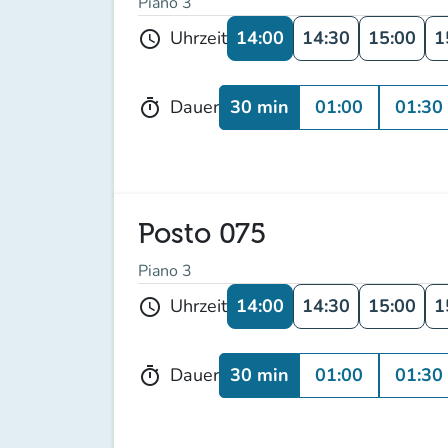
Piano 3
14:00
14:30
15:00
1
Uhrzeit
schedule
30 min
01:00
01:30
Dauer
timer
Posto 075
Piano 3
14:00
14:30
15:00
1
Uhrzeit
schedule
30 min
01:00
01:30
Dauer
timer