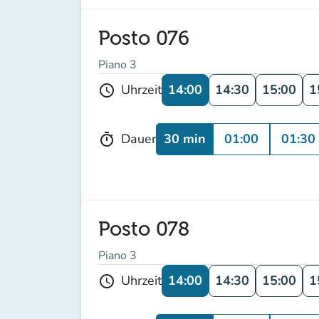
Posto 076
Piano 3
14:00
14:30
15:00
1
Uhrzeit
schedule
30 min
01:00
01:30
Dauer
timer
Posto 078
Piano 3
14:00
14:30
15:00
1
Uhrzeit
schedule