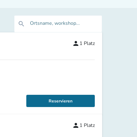
Ortsname, workshop...
search
person
1
Platz
Reservieren
person
1
Platz