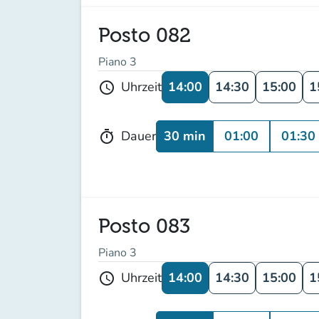
Posto 082
Piano 3
14:00
14:30
15:00
1
Uhrzeit
schedule
30 min
01:00
01:30
Dauer
timer
Posto 083
Piano 3
14:00
14:30
15:00
1
Uhrzeit
schedule