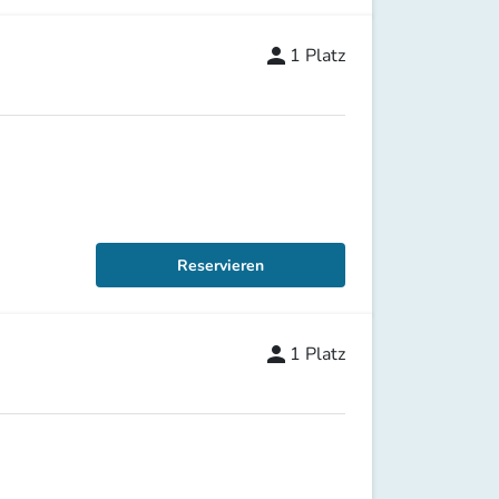
person
1
Platz
Reservieren
person
1
Platz