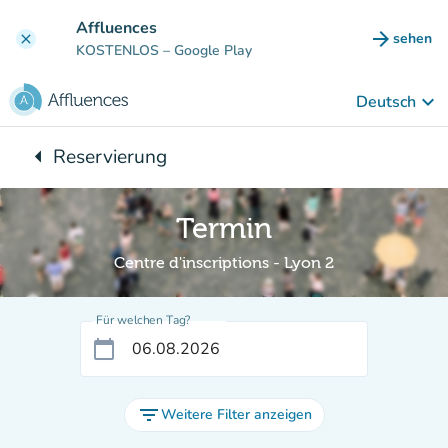
Gehe zum Hauptinhalt
Affluences
arrow_forward
sehen
clear
(new ta
KOSTENLOS
– Google Play
keyboard_arrow_down
Deutsch
arrow_left
Reservierung
Zurück zu:
Termin
Centre d'inscriptions - Lyon 2
Für welchen Tag?
calendar_today
filter_list
Weitere Filter anzeigen