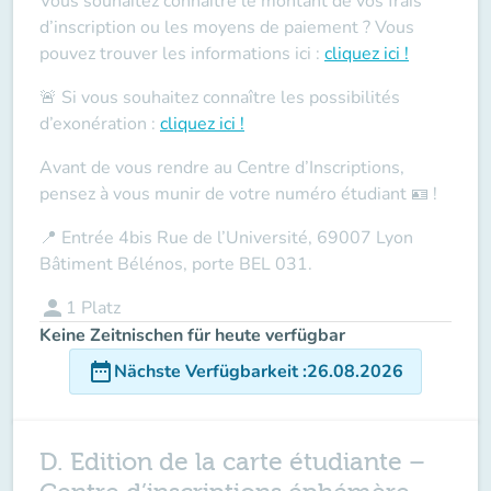
Vous souhaitez connaître le montant de vos frais
d’inscription ou les moyens de paiement ? Vous
pouvez trouver les informations ici :
cliquez ici !
🚨 Si vous souhaitez connaître les possibilités
d’exonération :
cliquez ici !
Avant de vous rendre au Centre d’Inscriptions,
pensez à vous munir de votre
numéro étudiant
🪪 !
📍
Entrée 4bis Rue de l’Université, 69007 Lyon
Bâtiment Bélénos, porte BEL 031.
person
1
Platz
Keine Zeitnischen für heute verfügbar
date_range
Nächste Verfügbarkeit
:
26.08.2026
D. Edition de la carte étudiante –