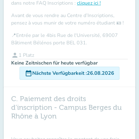
dans notre
FAQ Inscriptions
:
cliquez ici !
Avant de vous rendre au Centre d’Inscriptions,
pensez à vous munir de votre
numéro étudiant
🪪 !
📍
Entrée par le 4bis Rue de l'Université, 69007
Bâtiment Bélénos porte BEL 031.
person
1
Platz
Keine Zeitnischen für heute verfügbar
date_range
Nächste Verfügbarkeit
:
26.08.2026
C. Paiement des droits
d’inscription - Campus Berges du
Rhône à Lyon