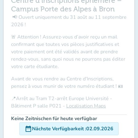
Centre d’inscriptions éphémère –
Campus Porte des Alpes à Bron
📢
Ouvert
uniquement
du 31 août au 11 septembre
2026 !
🚨
Attention !
Assurez-vous d’avoir reçu un mail
confirmant que toutes vos pièces justificatives et
votre paiement ont été validés avant de prendre
rendez-vous, sans quoi nous ne pourrons pas éditer
votre carte étudiante.
Avant de vous rendre au Centre d'Inscriptions,
pensez à vous munir de votre
numéro étudiant
! 🪪
📍Arrêt au Tram T2-arrêt Europe Université -
Bâtiment P salle P021 -
Localisation Maps
Keine Zeitnischen für heute verfügbar
date_range
Nächste Verfügbarkeit
:
02.09.2026