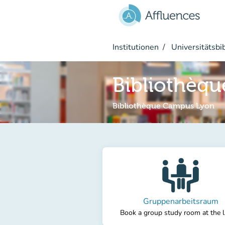
Gehe zum Hauptinhalt
Institutionen
Universitätsbi
Bibliothèq
Bibliothèque Campus Lyon
Gruppenarbeitsraum
Book a group study room at the l