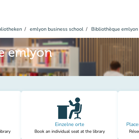
bliotheken
emlyon business school
Bibliothèque emlyon
ue emlyon
Einzelne orte
Place
ibrary
Book an individual seat at the library
Réser