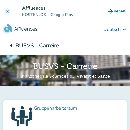
Gehe zum Hauptinhalt
Affluences
arrow_forward
sehen
clear
(new ta
KOSTENLOS
– Google Play
keyboard_arrow_down
Deutsch
arrow_left
BUSVS - Carreire
Zurück zu:
BUSVS - Carreire
Bibliothèque Sciences du Vivant et Santé
Gruppenarbeitsraum