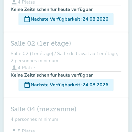
person
4
Plätze
Keine Zeitnischen für heute verfügbar
date_range
Nächste Verfügbarkeit
:
24.08.2026
Salle 02 (1er étage)
Salle 02 (1er étage) / Salle de travail au 1er étage,
2 personnes minimum
person
4
Plätze
Keine Zeitnischen für heute verfügbar
date_range
Nächste Verfügbarkeit
:
24.08.2026
Salle 04 (mezzanine)
4 personnes minimum
person
8
Plätze