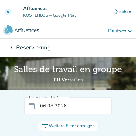
Gehe zum Hauptinhalt
Affluences
arrow_forward
sehen
clear
(new ta
KOSTENLOS
– Google Play
keyboard_arrow_down
Deutsch
arrow_left
Reservierung
Zurück zu:
Salles de travail en groupe
BU Versailles
Für welchen Tag?
calendar_today
filter_list
Weitere Filter anzeigen