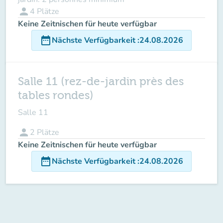
person
4
Plätze
Keine Zeitnischen für heute verfügbar
date_range
Nächste Verfügbarkeit
:
24.08.2026
Salle 11 (rez-de-jardin près des
tables rondes)
Salle 11
person
2
Plätze
Keine Zeitnischen für heute verfügbar
date_range
Nächste Verfügbarkeit
:
24.08.2026