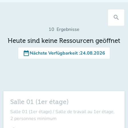
search
10
Ergebnisse
Heute sind keine Ressourcen geöffnet
date_range
Nächste Verfügbarkeit
:
24.08.2026
Salle 01 (1er étage)
Salle 01 (1er étage) / Salle de travail au 1er étage,
2 personnes minimum