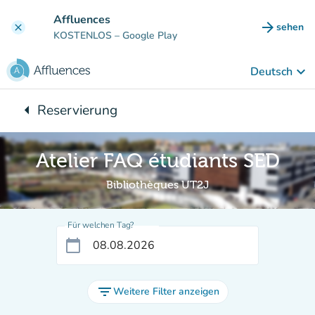
Gehe zum Hauptinhalt
Affluences
arrow_forward
sehen
clear
(new ta
KOSTENLOS
– Google Play
keyboard_arrow_down
Deutsch
arrow_left
Reservierung
Zurück zu:
Atelier FAQ étudiants SED
Bibliothèques UT2J
Für welchen Tag?
calendar_today
filter_list
Weitere Filter anzeigen