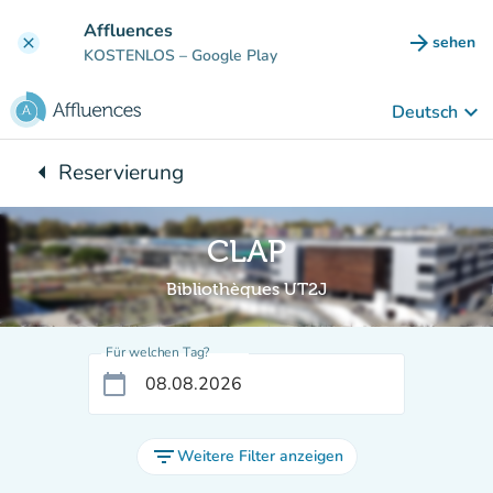
Gehe zum Hauptinhalt
Affluences
arrow_forward
sehen
clear
(new ta
KOSTENLOS
– Google Play
keyboard_arrow_down
Deutsch
arrow_left
Reservierung
Zurück zu:
CLAP
Bibliothèques UT2J
Für welchen Tag?
calendar_today
filter_list
Weitere Filter anzeigen