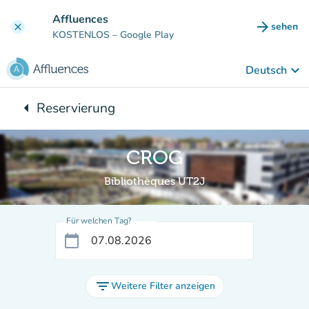
Gehe zum Hauptinhalt
Affluences
arrow_forward
sehen
clear
(new ta
KOSTENLOS
– Google Play
keyboard_arrow_down
Deutsch
arrow_left
Reservierung
Zurück zu:
CROG
Bibliothèques UT2J
Für welchen Tag?
calendar_today
filter_list
Weitere Filter anzeigen