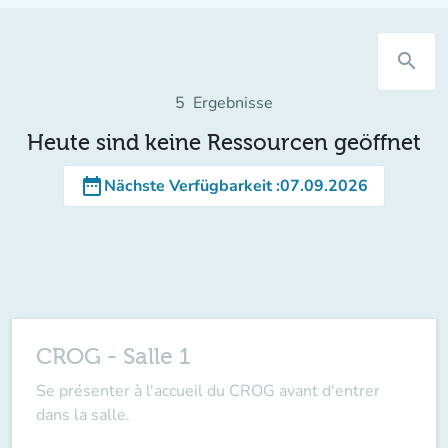
search
5
Ergebnisse
Heute sind keine Ressourcen geöffnet
date_range
Nächste Verfügbarkeit
:
07.09.2026
CROG - Salle 1
Se présenter à l'accueil du CROG avant d'entrer
dans la salle.