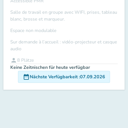
Accessible PMR
Salle de travail en groupe avec WIFI, prises, tableau
blanc, brosse et marqueur.
Espace non modulable
Sur demande à l’accueil : vidéo-projecteur et casque
audio
person
8
Plätze
Keine Zeitnischen für heute verfügbar
date_range
Nächste Verfügbarkeit
:
07.09.2026