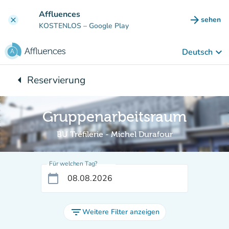
Gehe zum Hauptinhalt
Affluences
arrow_forward
sehen
clear
(new ta
KOSTENLOS
– Google Play
keyboard_arrow_down
Deutsch
arrow_left
Reservierung
Zurück zu:
Gruppenarbeitsraum
BU Tréfilerie - Michel Durafour
Für welchen Tag?
calendar_today
filter_list
Weitere Filter anzeigen