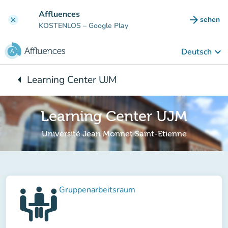
Gehe zum Hauptinhalt
Affluences
arrow_forward
sehen
clear
(new ta
KOSTENLOS
– Google Play
keyboard_arrow_down
Deutsch
arrow_left
Learning Center UJM
Zurück zu:
Learning Center UJM
Université Jean Monnet Saint-Etienne
Gruppenarbeitsraum