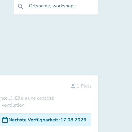
Ortsname, workshop...
search
person
1
Platz
ce...). Elle a une capacité
 ventilation.
date_range
Nächste Verfügbarkeit
:
17.08.2026