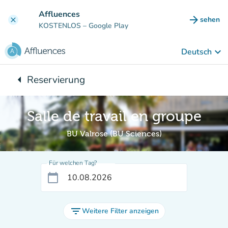
Gehe zum Hauptinhalt
Affluences
arrow_forward
sehen
clear
(new ta
KOSTENLOS
– Google Play
keyboard_arrow_down
Deutsch
arrow_left
Reservierung
Zurück zu:
Salle de travail en groupe
BU Valrose (BU Sciences)
Für welchen Tag?
calendar_today
filter_list
Weitere Filter anzeigen