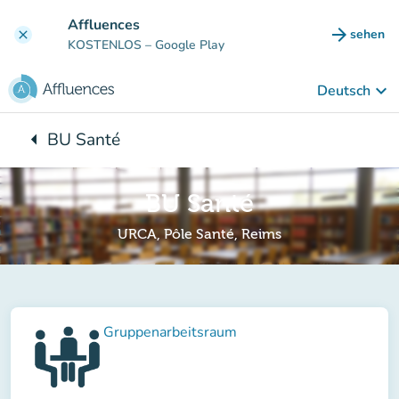
Gehe zum Hauptinhalt
Affluences
arrow_forward
sehen
clear
(new ta
KOSTENLOS
– Google Play
keyboard_arrow_down
Deutsch
arrow_left
BU Santé
Zurück zu:
BU Santé
URCA, Pôle Santé, Reims
Gruppenarbeitsraum