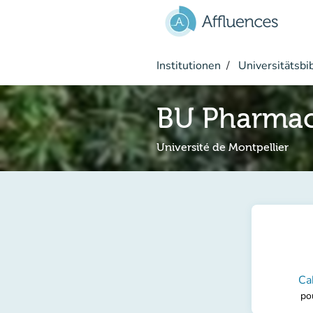
Gehe zum Hauptinhalt
Institutionen
Universitätsbi
BU Pharmac
Université de Montpellier
Ca
po