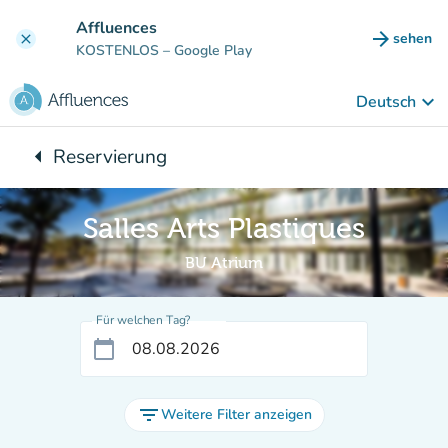
Gehe zum Hauptinhalt
Affluences
arrow_forward
sehen
clear
(new ta
KOSTENLOS
– Google Play
keyboard_arrow_down
Deutsch
arrow_left
Reservierung
Zurück zu:
Salles Arts Plastiques
BU Atrium
Für welchen Tag?
calendar_today
filter_list
Weitere Filter anzeigen