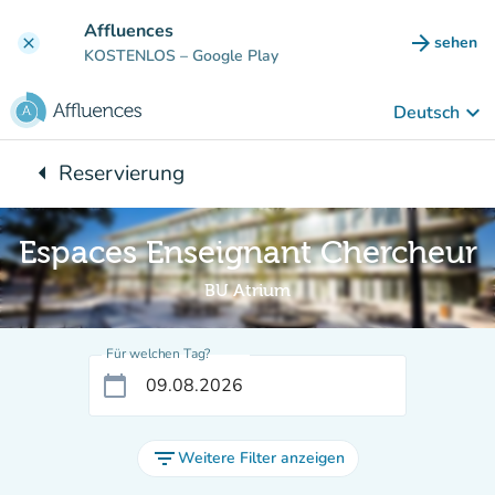
Gehe zum Hauptinhalt
Affluences
arrow_forward
sehen
clear
(new ta
KOSTENLOS
– Google Play
keyboard_arrow_down
Deutsch
arrow_left
Reservierung
Zurück zu:
Espaces Enseignant Chercheur
BU Atrium
Für welchen Tag?
calendar_today
filter_list
Weitere Filter anzeigen