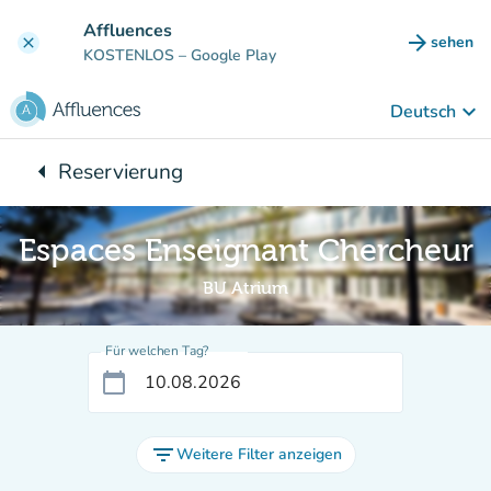
Gehe zum Hauptinhalt
Affluences
arrow_forward
sehen
clear
(new ta
KOSTENLOS
– Google Play
keyboard_arrow_down
Deutsch
arrow_left
Reservierung
Zurück zu:
Espaces Enseignant Chercheur
BU Atrium
Für welchen Tag?
calendar_today
filter_list
Weitere Filter anzeigen