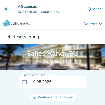
Gehe zum Hauptinhalt
Affluences
arrow_forward
sehen
clear
(new ta
KOSTENLOS
– Google Play
keyboard_arrow_down
Deutsch
arrow_left
Reservierung
Zurück zu:
Salles Handi-BU
BU Atrium
Für welchen Tag?
calendar_today
filter_list
Weitere Filter anzeigen