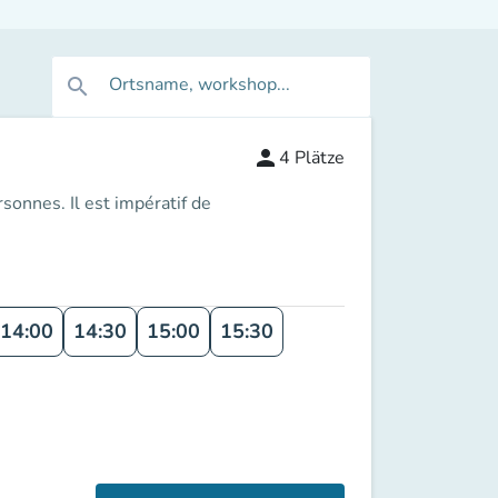
Ortsname, workshop...
search
person
4
Plätze
ersonnes
. Il est impératif de
14:00
14:30
15:00
15:30