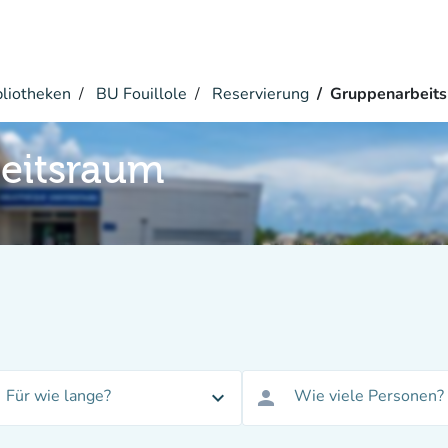
bliotheken
BU Fouillole
Reservierung
Gruppenarbeit
eitsraum
Für wie lange?
Wie viele Personen?
expand_more
person