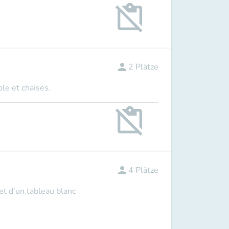
content_paste_off
person
2
Plätze
ble et chaises.
content_paste_off
person
4
Plätze
 et d'un tableau blanc