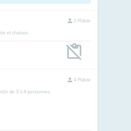
person
2
Plätze
ble et chaises.
content_paste_off
person
4
Plätze
illir de 3 à 4 personnes.