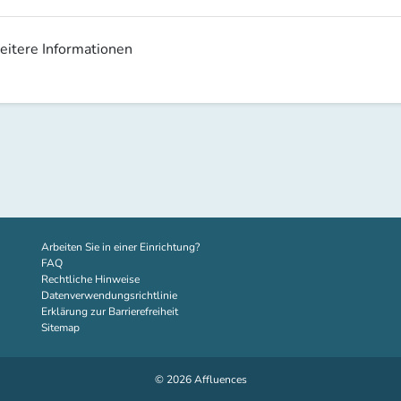
weitere Informationen
(new tab)
Arbeiten Sie in einer Einrichtung?
FAQ
Rechtliche Hinweise
Datenverwendungsrichtlinie
Erklärung zur Barrierefreiheit
Sitemap
© 2026 Affluences