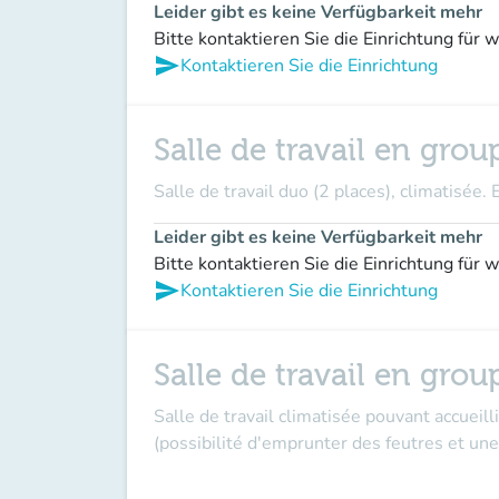
Leider gibt es keine Verfügbarkeit mehr
Bitte kontaktieren Sie die Einrichtung für 
send
Kontaktieren Sie die Einrichtung
Salle de travail en gro
Salle de travail duo (2 places), climatisée. 
Leider gibt es keine Verfügbarkeit mehr
Bitte kontaktieren Sie die Einrichtung für 
send
Kontaktieren Sie die Einrichtung
Salle de travail en gr
Salle de travail climatisée pouvant accueill
(possibilité d'emprunter des feutres et une 