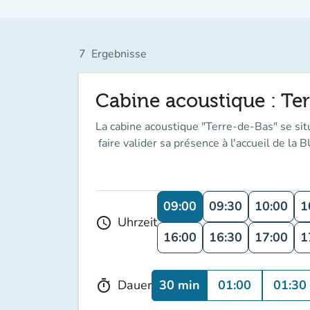
7
Ergebnisse
Cabine acoustique : Te
La cabine acoustique
"Terre-de-Bas"
se sit
faire valider sa présence à l'accueil de la 
09:00
09:30
10:00
1
Uhrzeit
schedule
16:00
16:30
17:00
1
30 min
01:00
01:30
Dauer
timer