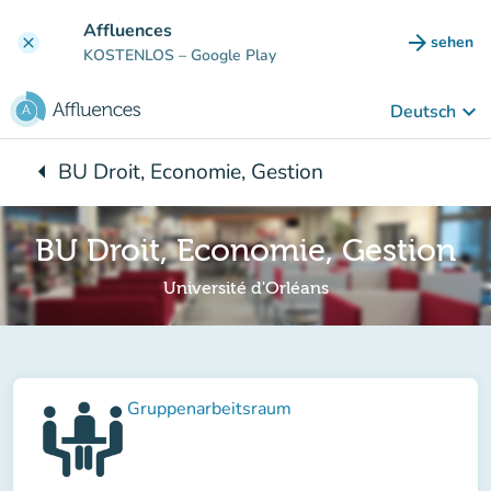
Gehe zum Hauptinhalt
Affluences
arrow_forward
sehen
clear
(new ta
KOSTENLOS
– Google Play
keyboard_arrow_down
Deutsch
arrow_left
BU Droit, Economie, Gestion
Zurück zu:
BU Droit, Economie, Gestion
Université d'Orléans
Gruppenarbeitsraum