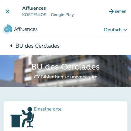
Gehe zum Hauptinhalt
Affluences
arrow_forward
sehen
clear
(new ta
KOSTENLOS
– Google Play
keyboard_arrow_down
Deutsch
arrow_left
BU des Cerclades
Zurück zu:
BU des Cerclades
CY Bibliothèque universitaire
Einzelne orte