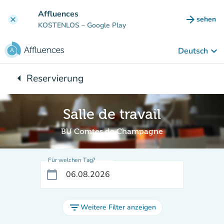
Gehe zum Hauptinhalt
Affluences
arrow_forward
sehen
clear
(new ta
KOSTENLOS
– Google Play
keyboard_arrow_down
Deutsch
arrow_left
Reservierung
Zurück zu:
Salle de travail
BU Comtes de Champagne
Für welchen Tag?
calendar_today
filter_list
Weitere Filter anzeigen