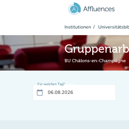
Gehe zum Hauptinhalt
Institutionen
Universitätsbi
Gruppenarb
BU Châlons-en-Champagne
Für welchen Tag?
calendar_today