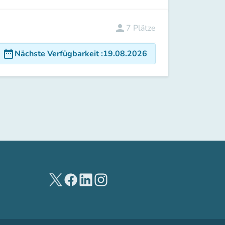
person
7
Plätze
date_range
Nächste Verfügbarkeit
:
19.08.2026
(new tab)
(new tab)
(new tab)
(new tab)