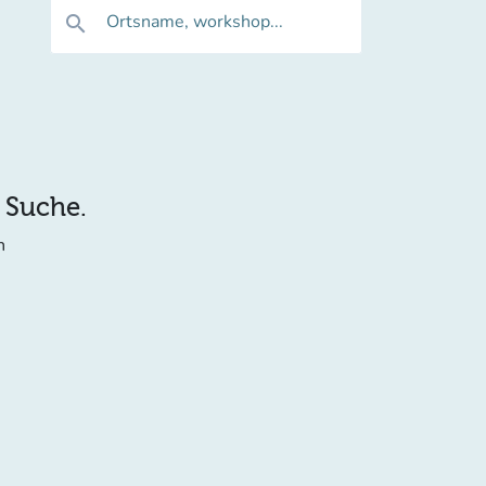
Ortsname, workshop...
search
e Suche.
n