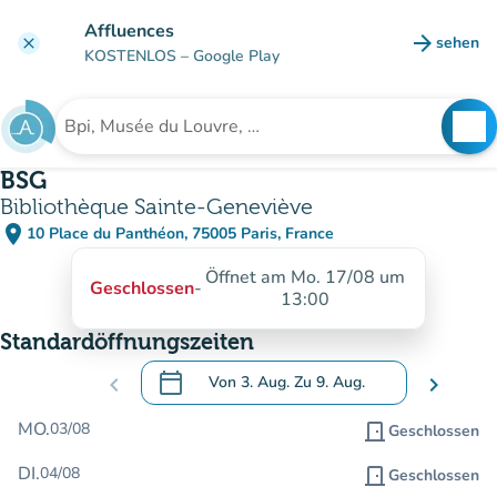
Gehe zum Hauptinhalt
Affluences
arrow_forward
sehen
clear
(new ta
KOSTENLOS
– Google Play
search
See
Suche nach einer Einrichtung
BSG
Bibliothèque Sainte-Geneviève
place
10 Place du Panthéon, 75005 Paris, France
(in Google Maps öffnen)
(new tab)
Öffnet am Mo. 17/08 um
Geschlossen
-
13:00
Standardöffnungszeiten
calendar_today
chevron_left
Von
3. Aug.
Zu
9. Aug.
chevron_right
.
Öffnen Sie den Kalender, um Daten zu än
MO.
03/08
door_front
Geschlossen
DI.
04/08
door_front
Geschlossen