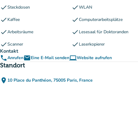
check
check
Steckdosen
WLAN
check
check
Kaffee
Computerarbeitsplätze
check
check
Arbeitsräume
Lesesaal für Doktoranden
check
check
Scanner
Laserkopierer
Kontakt
phone
email
computer
Anrufen
Eine E-Mail senden
Website aufrufen
(new tab)
Standort
place
10 Place du Panthéon, 75005 Paris, France
(in Google Maps öffnen)
(new tab)