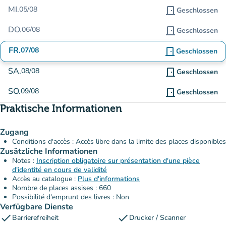
MI.
05/08
door_front
Geschlossen
DO.
06/08
door_front
Geschlossen
FR.
07/08
door_front
Geschlossen
SA.
08/08
door_front
Geschlossen
SO.
09/08
door_front
Geschlossen
Praktische Informationen
Zugang
Conditions d'accès : Accès libre dans la limite des places disponibles
Zusätzliche Informationen
Notes :
Inscription obligatoire sur présentation d'une pièce
d'identité en cours de validité
Accès au catalogue :
Plus d'informations
Nombre de places assises : 660
Possibilité d'emprunt des livres : Non
Verfügbare Dienste
check
check
Barrierefreiheit
Drucker / Scanner