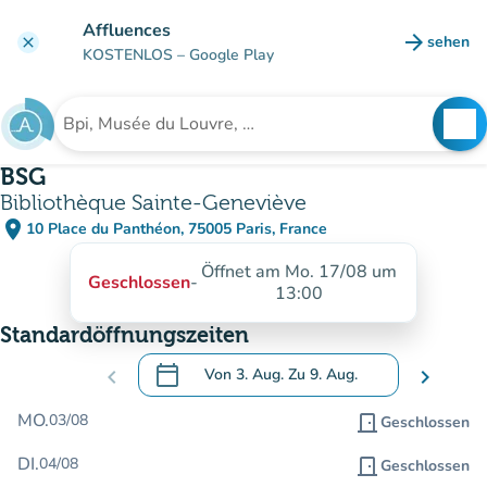
Gehe zum Hauptinhalt
Affluences
arrow_forward
sehen
clear
(new ta
KOSTENLOS
– Google Play
search
See
Suche nach einer Einrichtung
BSG
Bibliothèque Sainte-Geneviève
place
10 Place du Panthéon, 75005 Paris, France
(in Google Maps öffnen)
(new tab)
Öffnet am Mo. 17/08 um
Geschlossen
-
13:00
Standardöffnungszeiten
calendar_today
chevron_left
Von
3. Aug.
Zu
9. Aug.
chevron_right
.
Öffnen Sie den Kalender, um Daten zu än
MO.
03/08
door_front
Geschlossen
DI.
04/08
door_front
Geschlossen