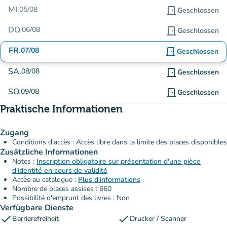
MI.
05/08
door_front
Geschlossen
DO.
06/08
door_front
Geschlossen
FR.
07/08
door_front
Geschlossen
SA.
08/08
door_front
Geschlossen
SO.
09/08
door_front
Geschlossen
Praktische Informationen
Zugang
Conditions d'accès : Accès libre dans la limite des places disponibles
Zusätzliche Informationen
Notes :
Inscription obligatoire sur présentation d'une pièce
d'identité en cours de validité
Accès au catalogue :
Plus d'informations
Nombre de places assises : 660
Possibilité d'emprunt des livres : Non
Verfügbare Dienste
check
check
Barrierefreiheit
Drucker / Scanner