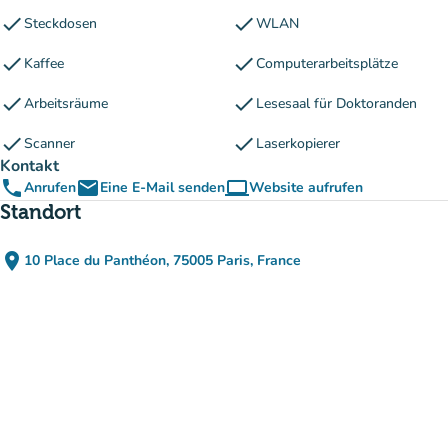
check
check
Steckdosen
WLAN
check
check
Kaffee
Computerarbeitsplätze
check
check
Arbeitsräume
Lesesaal für Doktoranden
check
check
Scanner
Laserkopierer
Kontakt
phone
email
computer
Anrufen
Eine E-Mail senden
Website aufrufen
(new tab)
Standort
place
10 Place du Panthéon, 75005 Paris, France
(in Google Maps öffnen)
(new tab)