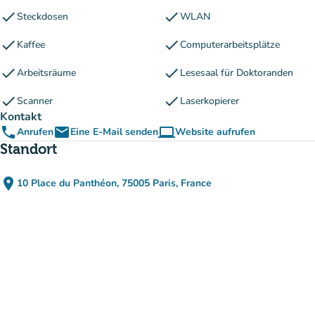
check
check
Steckdosen
WLAN
check
check
Kaffee
Computerarbeitsplätze
check
check
Arbeitsräume
Lesesaal für Doktoranden
check
check
Scanner
Laserkopierer
Kontakt
phone
email
computer
Anrufen
Eine E-Mail senden
Website aufrufen
(new tab)
Standort
place
10 Place du Panthéon, 75005 Paris, France
(in Google Maps öffnen)
(new tab)