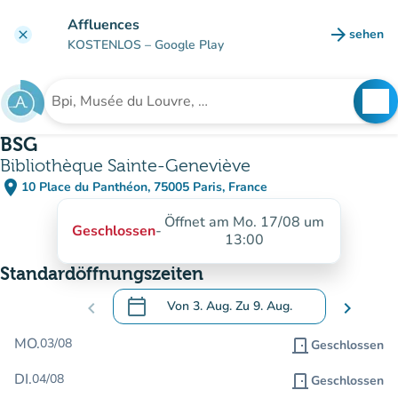
Gehe zum Hauptinhalt
Affluences
arrow_forward
sehen
clear
(new ta
KOSTENLOS
– Google Play
search
See
Suche nach einer Einrichtung
BSG
Bibliothèque Sainte-Geneviève
place
10 Place du Panthéon, 75005 Paris, France
(in Google Maps öffnen)
(new tab)
Öffnet am Mo. 17/08 um
Geschlossen
-
13:00
Standardöffnungszeiten
calendar_today
chevron_left
Von
3. Aug.
Zu
9. Aug.
chevron_right
.
Öffnen Sie den Kalender, um Daten zu än
MO.
03/08
door_front
Geschlossen
DI.
04/08
door_front
Geschlossen