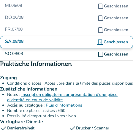
MI.
05/08
door_front
Geschlossen
DO.
06/08
door_front
Geschlossen
FR.
07/08
door_front
Geschlossen
SA.
08/08
door_front
Geschlossen
SO.
09/08
door_front
Geschlossen
Praktische Informationen
Zugang
Conditions d'accès : Accès libre dans la limite des places disponibles
Zusätzliche Informationen
Notes :
Inscription obligatoire sur présentation d'une pièce
d'identité en cours de validité
Accès au catalogue :
Plus d'informations
Nombre de places assises : 660
Possibilité d'emprunt des livres : Non
Verfügbare Dienste
check
check
Barrierefreiheit
Drucker / Scanner