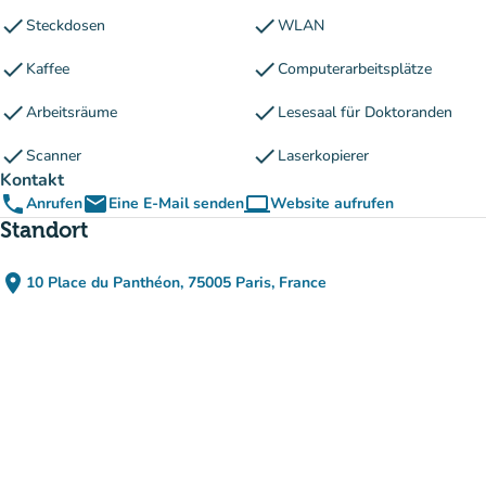
check
check
Steckdosen
WLAN
check
check
Kaffee
Computerarbeitsplätze
check
check
Arbeitsräume
Lesesaal für Doktoranden
check
check
Scanner
Laserkopierer
Kontakt
phone
email
computer
Anrufen
Eine E-Mail senden
Website aufrufen
(new tab)
Standort
place
10 Place du Panthéon, 75005 Paris, France
(in Google Maps öffnen)
(new tab)