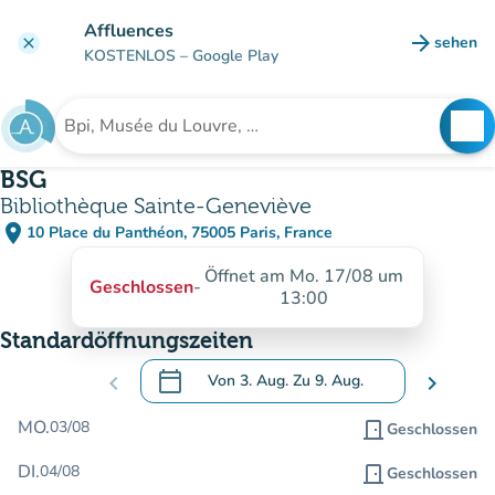
Gehe zum Hauptinhalt
Affluences
arrow_forward
sehen
clear
(new ta
KOSTENLOS
– Google Play
search
See
Suche nach einer Einrichtung
BSG
Bibliothèque Sainte-Geneviève
place
10 Place du Panthéon, 75005 Paris, France
(in Google Maps öffnen)
(new tab)
Öffnet am Mo. 17/08 um
Geschlossen
-
13:00
Standardöffnungszeiten
calendar_today
chevron_left
Von
3. Aug.
Zu
9. Aug.
chevron_right
.
Öffnen Sie den Kalender, um Daten zu än
MO.
03/08
door_front
Geschlossen
DI.
04/08
door_front
Geschlossen