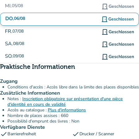
MI.
05/08
door_front
Geschlossen
DO.
06/08
door_front
Geschlossen
FR.
07/08
door_front
Geschlossen
SA.
08/08
door_front
Geschlossen
SO.
09/08
door_front
Geschlossen
Praktische Informationen
Zugang
Conditions d'accès : Accès libre dans la limite des places disponibles
Zusätzliche Informationen
Notes :
Inscription obligatoire sur présentation d'une pièce
d'identité en cours de validité
Accès au catalogue :
Plus d'informations
Nombre de places assises : 660
Possibilité d'emprunt des livres : Non
Verfügbare Dienste
check
check
Barrierefreiheit
Drucker / Scanner