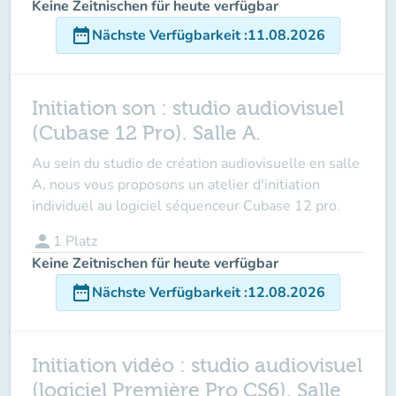
Keine Zeitnischen für heute verfügbar
date_range
Nächste Verfügbarkeit
:
11.08.2026
Initiation son : studio audiovisuel
(Cubase 12 Pro). Salle A.
Au sein du studio de création audiovisuelle en salle
A, nous vous proposons un atelier d'initiation
individuel au logiciel séquenceur Cubase 12 pro.
person
1
Platz
Keine Zeitnischen für heute verfügbar
date_range
Nächste Verfügbarkeit
:
12.08.2026
Initiation vidéo : studio audiovisuel
(logiciel Première Pro CS6). Salle