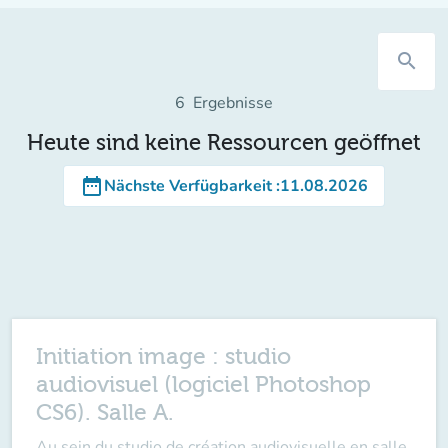
search
6
Ergebnisse
Heute sind keine Ressourcen geöffnet
date_range
Nächste Verfügbarkeit
:
11.08.2026
Initiation image : studio
audiovisuel (logiciel Photoshop
CS6). Salle A.
Au sein du studio de création audiovisuelle en salle