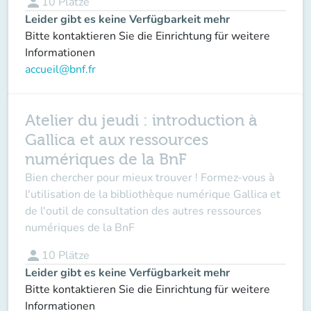
person
10
Plätze
Leider gibt es keine Verfügbarkeit mehr
Bitte kontaktieren Sie die Einrichtung für weitere
Informationen
accueil@bnf.fr
Atelier du jeudi : introduction à
Gallica et aux ressources
numériques de la BnF
Bien chercher pour mieux trouver ! Formez-vous à
l'utilisation de la bibliothèque numérique Gallica et
de l'outil de consultation des autres ressources
numériques de la BnF
person
10
Plätze
Leider gibt es keine Verfügbarkeit mehr
Bitte kontaktieren Sie die Einrichtung für weitere
Informationen