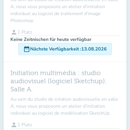
A, nous vous proposons un atelier d'initiation
individuel au logiciel de traitement d'image
Photoshop.
person
1
Platz
Keine Zeitnischen für heute verfügbar
date_range
Nächste Verfügbarkeit
:
13.08.2026
Initiation multimédia : studio
audiovisuel (logiciel Sketchup).
Salle A.
Au sein du studio de création audiovisuelle en salle
A, nous vous proposons un atelier d'initiation
individuel au logiciel de modélisation SketchUp.
person
1
Platz