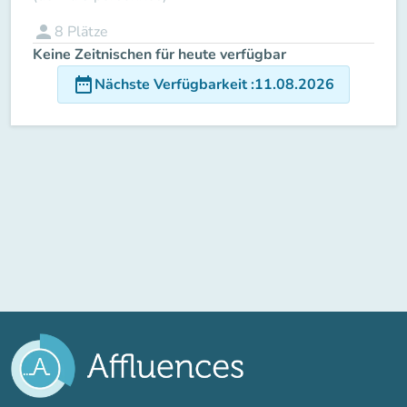
person
8
Plätze
Keine Zeitnischen für heute verfügbar
date_range
Nächste Verfügbarkeit
:
11.08.2026