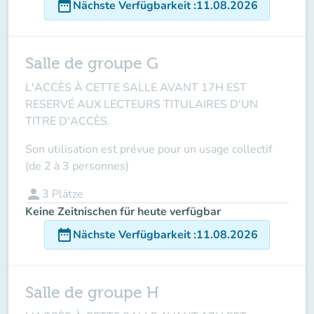
date_range
Nächste Verfügbarkeit
:
11.08.2026
Salle de groupe G
L'ACCÈS À CETTE SALLE AVANT 17H EST
RESERVÉ AUX LECTEURS TITULAIRES D'UN
TITRE D'ACCÈS.
Son utilisation est prévue pour un usage collectif
(de 2 à 3 personnes)
person
3
Plätze
Keine Zeitnischen für heute verfügbar
date_range
Nächste Verfügbarkeit
:
11.08.2026
Salle de groupe H