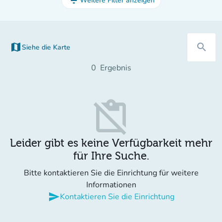
filter_list
Weitere Filter anzeigen
map
search
Siehe die Karte
(new tab)
0
Ergebnis
content_paste_off
Leider gibt es keine Verfügbarkeit mehr
für Ihre Suche.
Bitte kontaktieren Sie die Einrichtung für weitere
Informationen
send
Kontaktieren Sie die Einrichtung