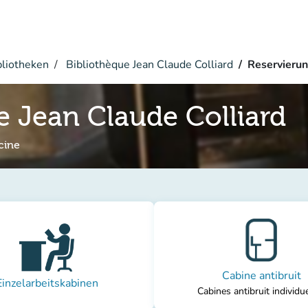
bliotheken
Bibliothèque Jean Claude Colliard
Reservieru
e Jean Claude Colliard
cine
Cabine antibruit
Einzelarbeitskabinen
Cabines antibruit individu