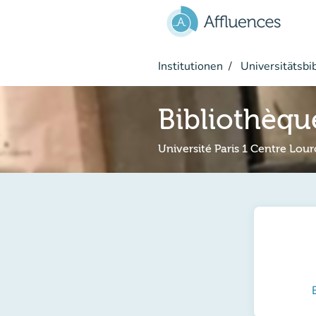
Gehe zum Hauptinhalt
Institutionen
Universitätsbi
Bibliothèqu
Université Paris 1 Centre Lour