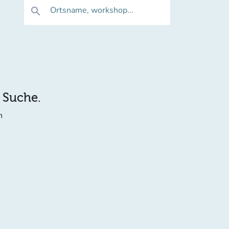
Ortsname, workshop...
search
e Suche.
n