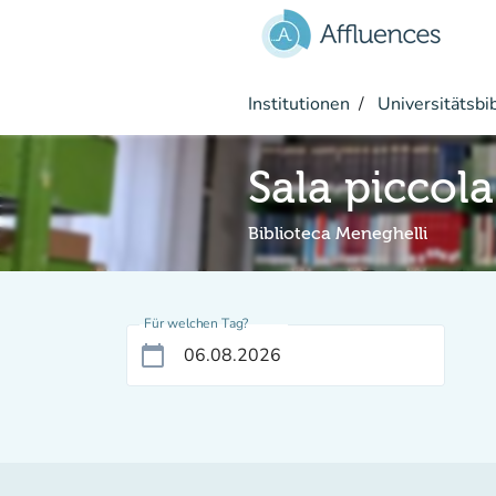
Gehe zum Hauptinhalt
Institutionen
Universitätsbi
Sala piccola
Biblioteca Meneghelli
Für welchen Tag?
calendar_today