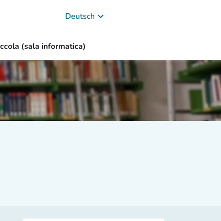
keyboard_arrow_down
Deutsch
ccola (sala informatica)