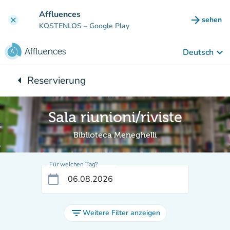
Gehe zum Hauptinhalt
Affluences
arrow_forward
sehen
clear
(new ta
KOSTENLOS
– Google Play
keyboard_arrow_down
Deutsch
arrow_left
Reservierung
Zurück zu:
Sala riunioni/riviste
Biblioteca Meneghelli
Für welchen Tag?
calendar_today
filter_list
Weitere Filter anzeigen