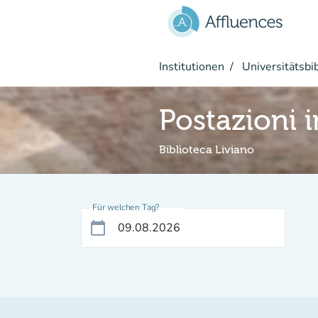
Gehe zum Hauptinhalt
Institutionen
Universitätsbi
Postazioni 
Biblioteca Liviano
Für welchen Tag?
calendar_today