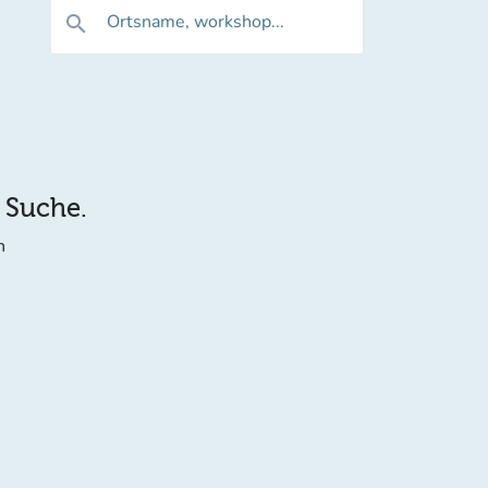
Ortsname, workshop...
search
e Suche.
n