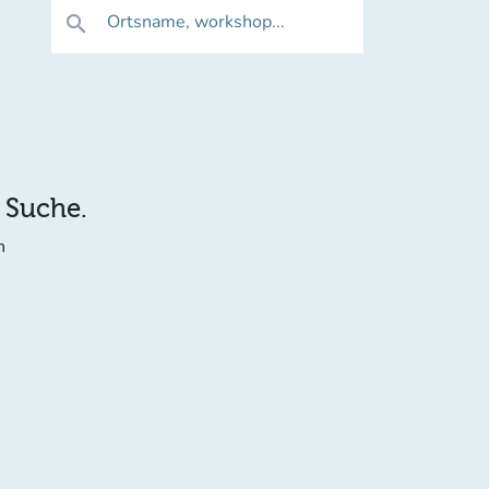
Ortsname, workshop...
search
e Suche.
n