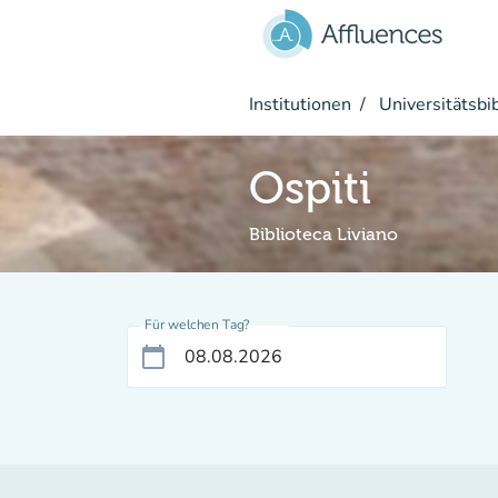
Gehe zum Hauptinhalt
Institutionen
Universitätsbi
Ospiti
Biblioteca Liviano
Für welchen Tag?
calendar_today