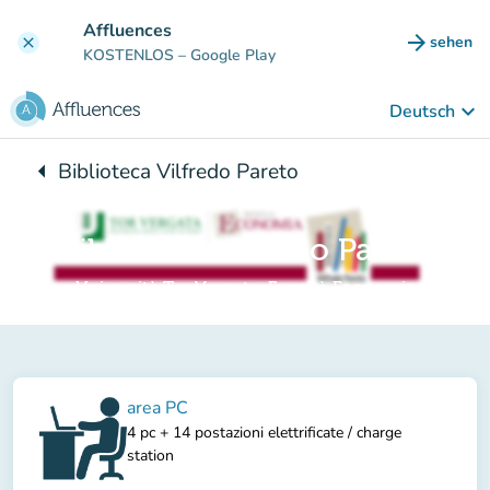
Gehe zum Hauptinhalt
Affluences
arrow_forward
sehen
clear
(new ta
KOSTENLOS
– Google Play
keyboard_arrow_down
Deutsch
arrow_left
Biblioteca Vilfredo Pareto
Zurück zu:
Biblioteca Vilfredo Pareto
Università Tor Vergata, Facoltà Economia
area PC
4 pc + 14 postazioni elettrificate / charge
station