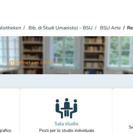
bliotheken
Bib. di Studi Umanistici – BSU
BSU Arte
Re
access_time
Öffnet um 08:30
Sala studio
Se
grafico
Posti per lo studio individuale