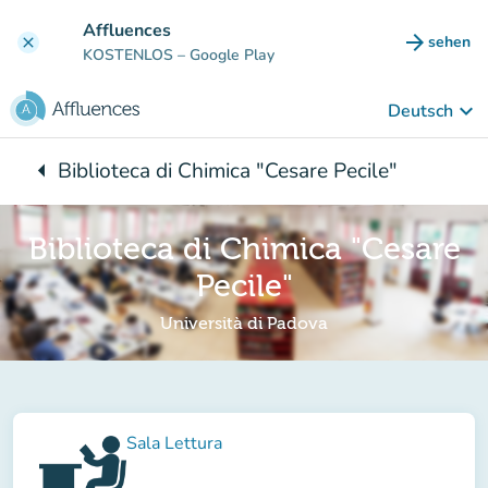
Gehe zum Hauptinhalt
Affluences
arrow_forward
sehen
clear
(new ta
KOSTENLOS
– Google Play
keyboard_arrow_down
Deutsch
arrow_left
Biblioteca di Chimica "Cesare Pecile"
Zurück zu:
Biblioteca di Chimica "Cesare
Pecile"
Università di Padova
Sala Lettura